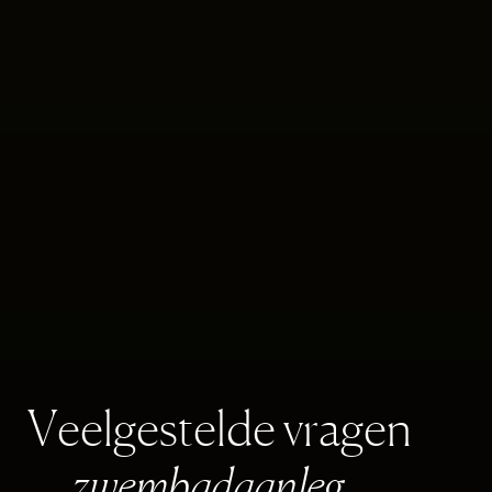
V
e
e
l
g
e
s
t
e
l
d
e
v
r
a
g
e
n
z
w
e
m
b
a
d
a
a
n
l
e
g