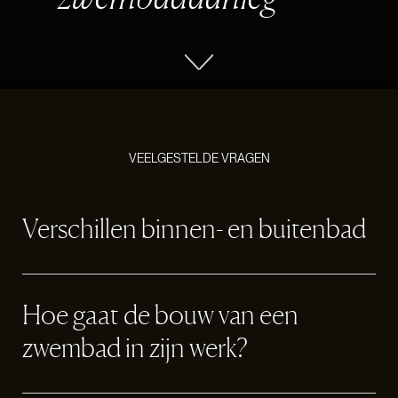
VEELGESTELDE VRAGEN
Verschillen binnen- en buitenbad
Buitenbad versus binnenbad
Hoe gaat de bouw van een
Een buitenbad:
zwembad in zijn werk?
* Heeft de zon als verwarming (minder energieverbruik)
* Biedt oneindige mogelijkheden (modellen en types)