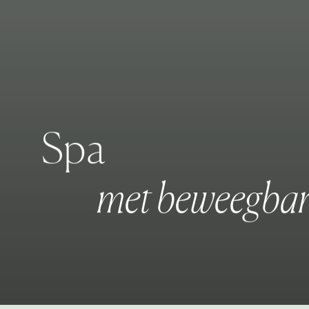
S
p
a
m
e
t
b
e
w
e
e
g
b
a