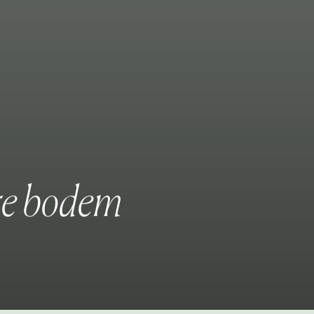
r
e
b
o
d
e
m