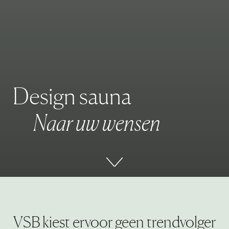
D
e
s
i
g
n
s
a
u
n
a
N
a
a
r
u
w
w
e
n
s
e
n
VSB kiest ervoor geen trendvolger