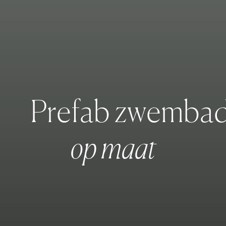
P
r
e
f
a
b
z
w
e
m
b
a
o
p
m
a
a
t